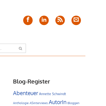
Facebook
LinkedIn
Feed
E-
Mail
Blog-Register
Abenteuer
Annette Schwindt
AutorIn
Anthologie
ASinterviews
Bloggen