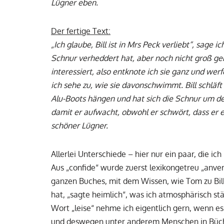
Lügner eben.
Der fertige Text:
„Ich glaube, Bill ist in Mrs Peck verliebt“, sage
Schnur verheddert hat, aber noch nicht groß gen
interessiert, also entknote ich sie ganz und wer
ich sehe zu, wie sie davonschwimmt. Bill schläft
Alu-Boots hängen und hat sich die Schnur um de
damit er aufwacht, obwohl er schwört, dass er es
schöner Lügner.
Allerlei Unterschiede – hier nur ein paar, die i
Aus „confide“ wurde zuerst lexikongetreu „anve
ganzen Buches, mit dem Wissen, wie Tom zu Bil
hat, „sagte heimlich“, was ich atmosphärisch stär
Wort „leise“ nehme ich eigentlich gern, wenn es 
und deswegen unter anderem Menschen in Büchern