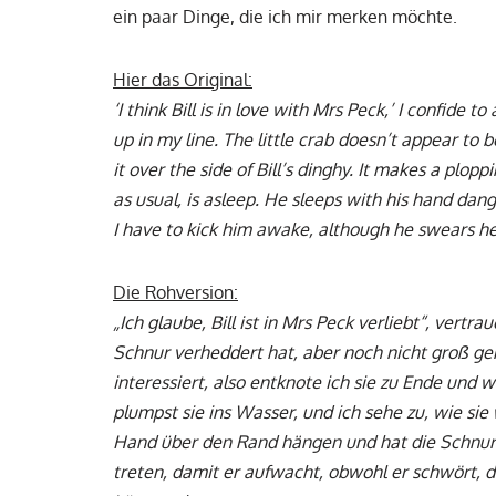
ein paar Dinge, die ich mir merken möchte.
Hier das Original:
‘I think Bill is in love with Mrs Peck,’ I confid
up in my line. The little crab doesn’t appear to be 
it over the side of Bill’s dinghy. It makes a plop
as usual, is asleep. He sleeps with his hand dangl
I have to kick him awake, although he swears he al
Die Rohversion:
„Ich glaube, Bill ist in Mrs Peck verliebt“, vert
Schnur verheddert hat, aber noch nicht groß gen
interessiert, also entknote ich sie zu Ende und 
plumpst sie ins Wasser, und ich sehe zu, wie sie 
Hand über den Rand hängen und hat die Schnur
treten, damit er aufwacht, obwohl er schwört, da