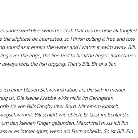
e to an undersized blue swimmer crab that has become all tangled
the slightest bit interested, so I finish pulling it free and toss
ping sound as it enters the water and I watch it swim away. Bill,
ing over the edge, the line tied to his little finger. Sometimes
ways feels the fish tugging. That’s Bill. Bit of a liar.
raue ich einer blauen Schwimmkrabbe an, die sich in meiner
ug ist. Die kleine Krabbe wirkt nicht im Geringsten
werfe sie von Bills Dinghy über Bord. Mit einem Klatsch
wegschwimmt. Bill schläft wie üblich. Er lässt im Schlaf die
 um den kleinen Finger gebunden. Manchmal muss ich ihn
ss er es immer spürt, wenn ein Fisch anbeißt. So ist Bill. Ein