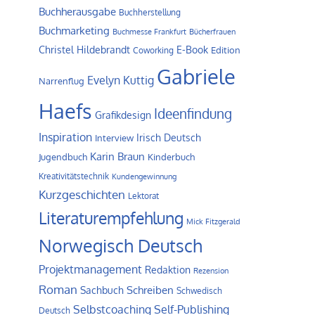
Buchherausgabe
Buchherstellung
Buchmarketing
Buchmesse Frankfurt
Bücherfrauen
Christel Hildebrandt
E-Book
Edition
Coworking
Gabriele
Evelyn Kuttig
Narrenflug
Haefs
Ideenfindung
Grafikdesign
Inspiration
Irisch Deutsch
Interview
Karin Braun
Jugendbuch
Kinderbuch
Kreativitätstechnik
Kundengewinnung
Kurzgeschichten
Lektorat
Literaturempfehlung
Mick Fitzgerald
Norwegisch Deutsch
Projektmanagement
Redaktion
Rezension
Roman
Schreiben
Sachbuch
Schwedisch
Self-Publishing
Selbstcoaching
Deutsch