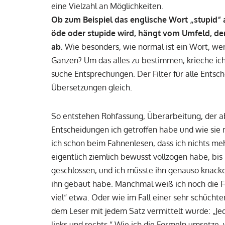
eine Vielzahl an Möglichkeiten.
Ob zum Beispiel das englische Wort „stupid“
öde oder stupide wird, hängt vom Umfeld, dem
ab.
Wie besonders, wie normal ist ein Wort, wer 
Ganzen? Um das alles zu bestimmen, krieche ich mö
suche Entsprechungen. Der Filter für alle Ents
Übersetzungen gleich.
So entstehen Rohfassung, Überarbeitung, der ab
Entscheidungen ich getroffen habe und wie sie 
ich schon beim Fahnenlesen, dass ich nichts meh
eigentlich ziemlich bewusst vollzogen habe, bis 
geschlossen, und ich müsste ihn genauso knacke
ihn gebaut habe. Manchmal weiß ich noch die Fo
viel“ etwa. Oder wie im Fall einer sehr schüchte
dem Leser mit jedem Satz vermittelt wurde: „Jed
links und rechts.“ Wie ich die Formeln umsetze