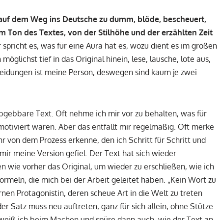
 auf dem Weg ins Deutsche zu dumm, blöde, bescheuert,
 Ton des Textes, von der Stilhöhe und der erzählten Zeit
spricht es, was für eine Aura hat es, wozu dient es im großen
glichst tief in das Original hinein, lese, lausche, lote aus,
cheidungen ist meine Person, deswegen sind kaum je zwei
gebbare Text. Oft nehme ich mir vor zu behalten, was für
motiviert waren. Aber das entfällt mir regelmäßig. Oft merke
r von dem Prozess erkenne, den ich Schritt für Schritt und
mir meine Version gefiel. Der Text hat sich wieder
n wie vorher das Original, um wieder zu erschließen, wie ich
rmeln, die mich bei der Arbeit geleitet haben. „Kein Wort zu
rnen Protagonistin, deren scheue Art in die Welt zu treten
er Satz muss neu auftreten, ganz für sich allein, ohne Stütze
, weiß ich beim Machen und spüre dann auch, wie der Text an